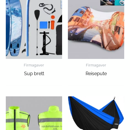
Firmagaver
Firmagaver
Sup brett
Reisepute