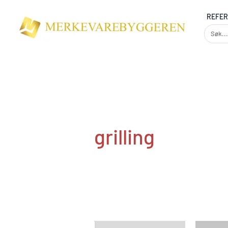
Skip
REFE
to
content
grilling