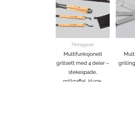
Firmagaver
Multifunksjonelt
Mult
grillsett med 4 deler –
grillin
stekespade,
grillgaffel, klype,
grillvott, pluss forkle