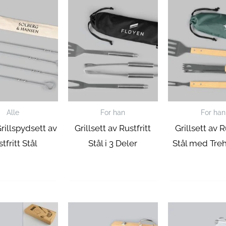
Alle
For han
For han
rillspydsett av
Grillsett av Rustfritt
Grillsett av R
tfritt Stål
Stål i 3 Deler
Stål med Tre