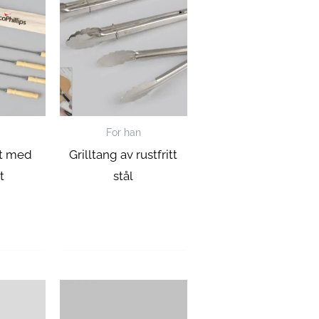
For han
tt med
Grilltang av rustfritt
t
stål