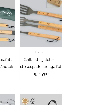
For han
ustfritt
Grillsett i 3 deler –
håndtak
stekespade, grillgaffel
og klype