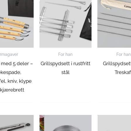
irmagaver
For han
For han
t med 5 deler –
Grillspydsett i rustfritt
Grillspydse
ekespade,
stål
Treskaf
fel, kniv, klype
skjærebrett