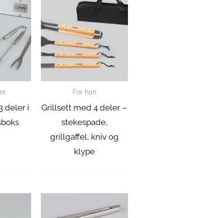
er
For han
3 deler i
Grillsett med 4 deler –
sboks
stekespade,
grillgaffel, kniv og
klype