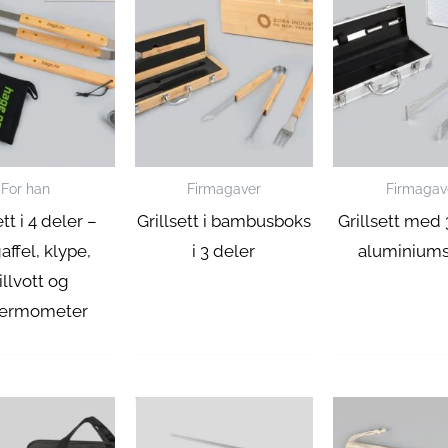
For han
Firmagaver
Firmagav
ett i 4 deler –
Grillsett i bambusboks
Grillsett med 
gaffel, klype,
i 3 deler
aluminium
illvott og
termometer