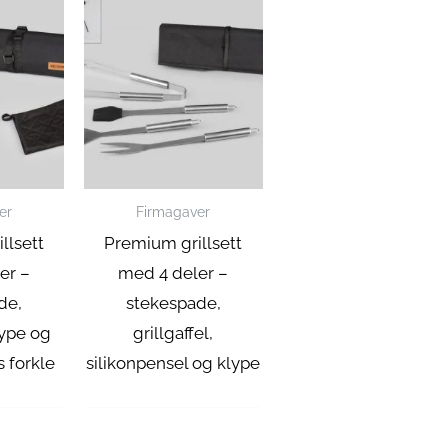
er
Firmagaver
llsett
Premium grillsett
er –
med 4 deler –
de,
stekespade,
lype og
grillgaffel,
s forkle
silikonpensel og klype