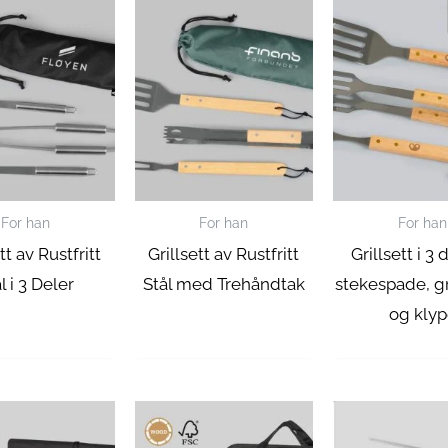
For han
For han
For han
tt av Rustfritt
Grillsett av Rustfritt
Grillsett i 3 
l i 3 Deler
Stål med Trehåndtak
stekespade, gr
og kly