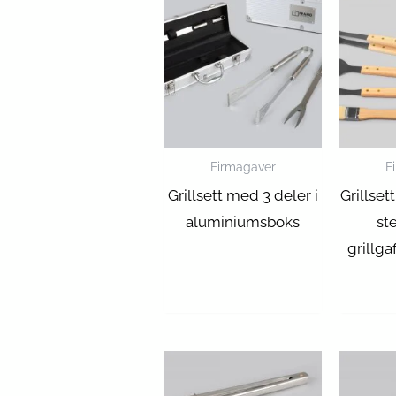
Firmagaver
F
Grillsett med 3 deler i
Grillset
aluminiumsboks
st
grillga