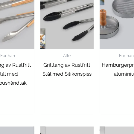
For han
Alle
For han
ng av Rustfritt
Grilltang av Rustfritt
Hamburgerpr
tål med
Stål med Silikonspiss
alumini
bushåndtak