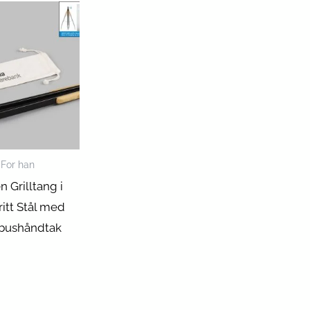
For han
en Grilltang i
ritt Stål med
bushåndtak