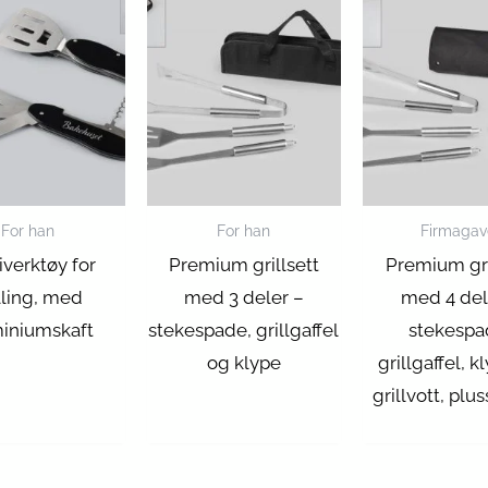
For han
For han
Firmagav
iverktøy for
Premium grillsett
Premium gri
lling, med
med 3 deler –
med 4 del
iniumskaft
stekespade, grillgaffel
stekespa
og klype
grillgaffel, k
grillvott, plus