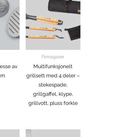
Firmagaver
esse av
Multifunksjonelt
um
grillsett med 4 deler –
stekespade,
grillgaffel, klype,
grillvott, pluss forkle