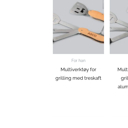
For han
Multiverktøy for
Mult
grilling med treskaft
gri
alum