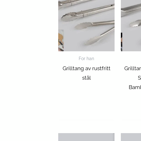
For han
Grilltang av rustfritt
Grillta
stål
S
Bam