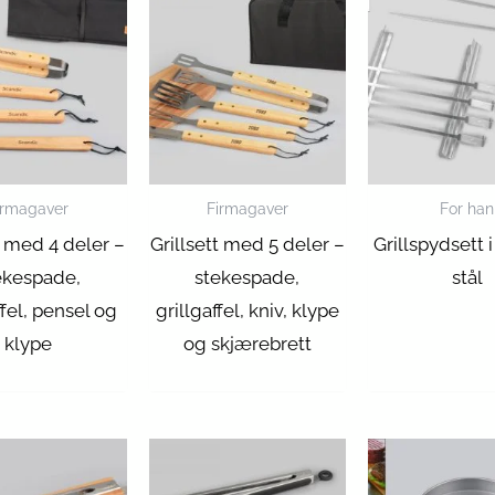
irmagaver
Firmagaver
For han
t med 4 deler –
Grillsett med 5 deler –
Grillspydsett i 
ekespade,
stekespade,
stål
ffel, pensel og
grillgaffel, kniv, klype
klype
og skjærebrett