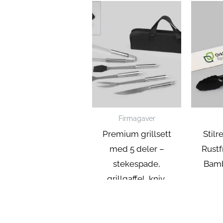
Firmagaver
Premium grillsett
Stilr
med 5 deler –
Rustf
stekespade,
Bam
grillgaffel, kniv,
silikonpensel og klype