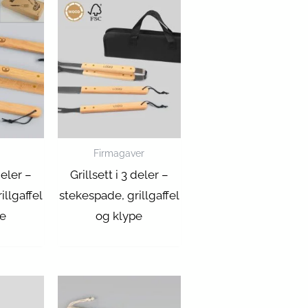
Firmagaver
deler –
Grillsett i 3 deler –
illgaffel
stekespade, grillgaffel
pe
og klype