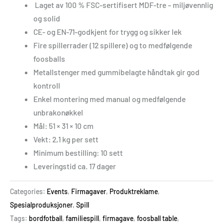
Laget av 100 % FSC-sertifisert MDF-tre – miljøvennlig
og solid
CE- og EN-71-godkjent for trygg og sikker lek
Fire spillerrader (12 spillere) og to medfølgende
foosballs
Metallstenger med gummibelagte håndtak gir god
kontroll
Enkel montering med manual og medfølgende
unbrakonøkkel
Mål: 51 × 31 × 10 cm
Vekt: 2,1 kg per sett
Minimum bestilling: 10 sett
Leveringstid ca. 17 dager
Categories:
Events
,
Firmagaver
,
Produktreklame
,
Spesialproduksjoner
,
Spill
Tags:
bordfotball
,
familiespill
,
firmagave
,
foosball table
,