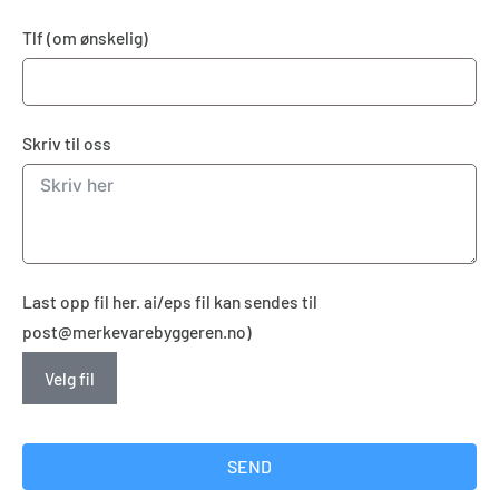
Tlf (om ønskelig)
Skriv til oss
Last opp fil her. ai/eps fil kan sendes til
post@merkevarebyggeren.no)
Velg fil
SEND