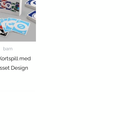
barn
ortspill med
asset Design