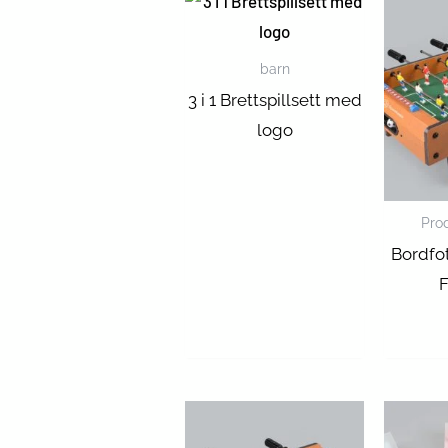
barn
3 i 1 Brettspillsett med
logo
Pro
Bordfot
F