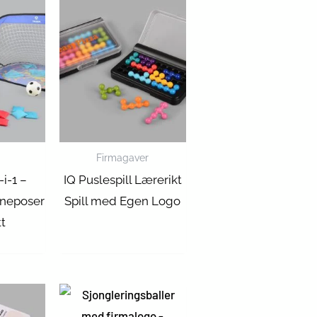
Firmagaver
-i-1 –
IQ Puslespill Lærerikt
nneposer
Spill med Egen Logo
tt