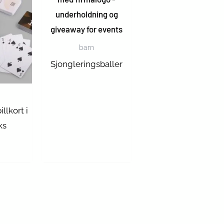
barn
Sjongleringsballer
llkort i
ks