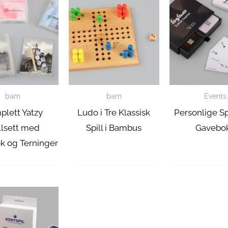
barn
barn
Events
plett Yatzy
Ludo i Tre Klassisk
Personlige Spi
llsett med
Spill i Bambus
Gavebo
k og Terninger