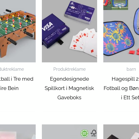
duktreklame
Produktreklame
barn
ball i Tre med
Egendesignede
Hagespill 2
ire Bein
Spillkort i Magnetisk
Fotball og Bø
Gaveboks
i Ett Se