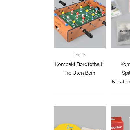
Events
Kompakt Bordfotball i
Kom
Tre Uten Bein
Spi
Notatbo