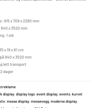
iv: 915 x 709 x 2280 mm
: 940 x 3520 mm
ng: 1 stk
g
35 x 19 x 81 cm
e på 940 x 3520 mm
 lett transport
12 dager
ktreklame
k display
,
display logo
,
event display
,
events
,
kurvet
tiv
,
messe display
,
messevegg
,
moderne display
,