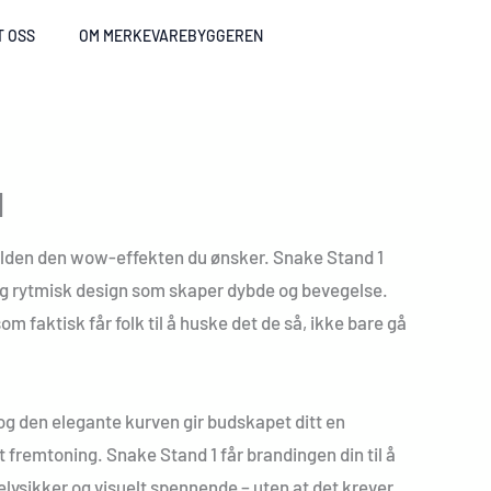
T OSS
OM MERKEVAREBYGGEREN
1
elden den wow-effekten du ønsker. Snake Stand 1
og rytmisk design som skaper dybde og bevegelse.
om faktisk får folk til å huske det de så, ikke bare gå
og den elegante kurven gir budskapet ditt en
t fremtoning. Snake Stand 1 får brandingen din til å
vsikker og visuelt spennende – uten at det krever