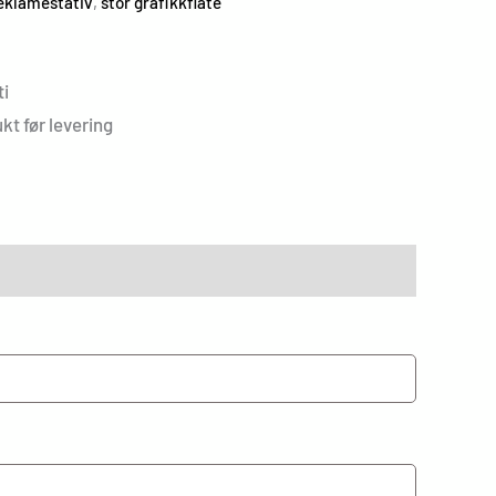
eklamestativ
,
stor grafikkflate
i
kt før levering