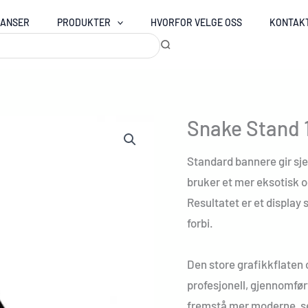
RANSER
PRODUKTER
HVORFOR VELGE OSS
KONTAK
Snake Stand 
Standard bannere gir sj
bruker et mer eksotisk 
Resultatet er et display s
forbi.
Den store grafikkflaten 
profesjonell, gjennomfør
fremstå mer moderne, sel