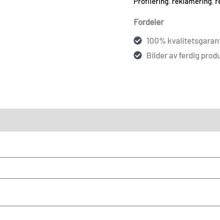
Profilering
,
reklamering
,
r
Fordeler
100% kvalitetsgarant
Bilder av ferdig produ