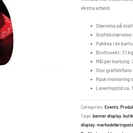
ekstra arbeid.
Størrelse på stat
Grafikkstørrelse
Pakkes i én karto
Bruttovekt: 7,1 k
Mål per kartong: 
Stor grafikkflat
Rask montering og
Leveringstid ca. 
Categories:
Events
,
Produ
Tags:
banner display
,
butik
display
,
markedsføringssta