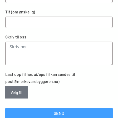
Tlf (om ønskelig)
Skriv til oss
Last opp fil her. ai/eps fil kan sendes til
post@merkevarebyggeren.no)
Velg fil
SEND