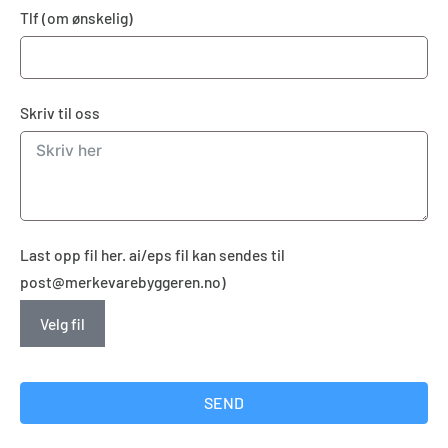
Tlf (om ønskelig)
Skriv til oss
Last opp fil her. ai/eps fil kan sendes til
post@merkevarebyggeren.no)
Velg fil
SEND