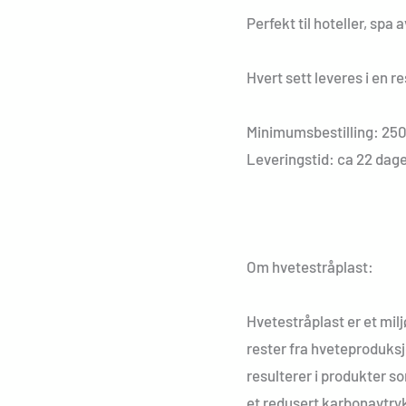
Perfekt til hoteller, spa
Hvert sett leveres i en r
Minimumsbestilling: 250
Leveringstid: ca 22 dag
Om hvetestråplast:
Hvetestråplast er et miljø
rester fra hveteproduks
resulterer i produkter s
et redusert karbonavtry