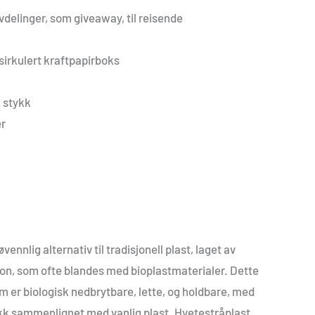
 avdelinger, som giveaway, til reisende
esirkulert kraftpapirboks
 stykk
er
vennlig alternativ til tradisjonell plast, laget av
jon, som ofte blandes med bioplastmaterialer. Dette
om er biologisk nedbrytbare, lette, og holdbare, med
kk sammenlignet med vanlig plast. Hvetestråplast