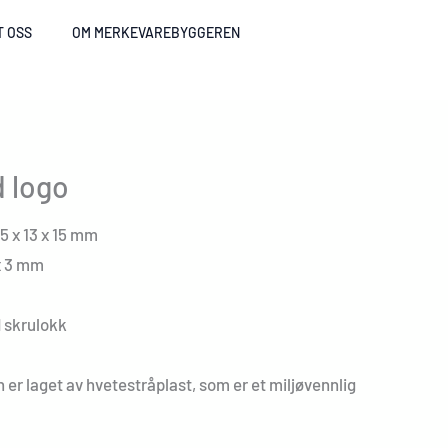
T OSS
OM MERKEVAREBYGGEREN
d logo
5 x 13 x 15 mm
x 3 mm
 skrulokk
r laget av hvetestråplast, som er et miljøvennlig