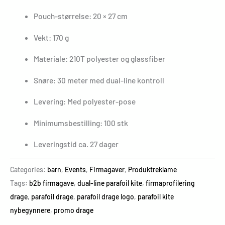
Pouch-størrelse: 20 × 27 cm
Vekt: 170 g
Materiale: 210T polyester og glassfiber
Snøre: 30 meter med dual-line kontroll
Levering: Med polyester-pose
Minimumsbestilling: 100 stk
Leveringstid ca. 27 dager
Categories:
barn
,
Events
,
Firmagaver
,
Produktreklame
Tags:
b2b firmagave
,
dual-line parafoil kite
,
firmaprofilering
drage
,
parafoil drage
,
parafoil drage logo
,
parafoil kite
nybegynnere
,
promo drage