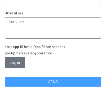
Skriv til oss
Last opp fil her. ai/eps fil kan sendes til
post@merkevarebyggeren.no)
Velg fil
SEND