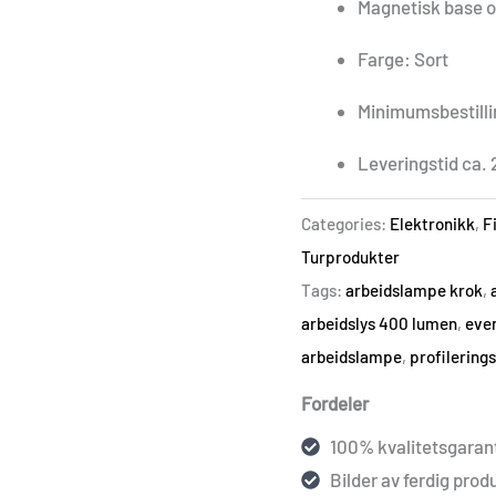
Magnetisk base 
Farge: Sort
Minimumsbestilli
Leveringstid ca. 
Categories:
Elektronikk
,
F
Turprodukter
Tags:
arbeidslampe krok
,
arbeidslys 400 lumen
,
eve
arbeidslampe
,
profilerin
Fordeler
100% kvalitetsgarant
Bilder av ferdig produ