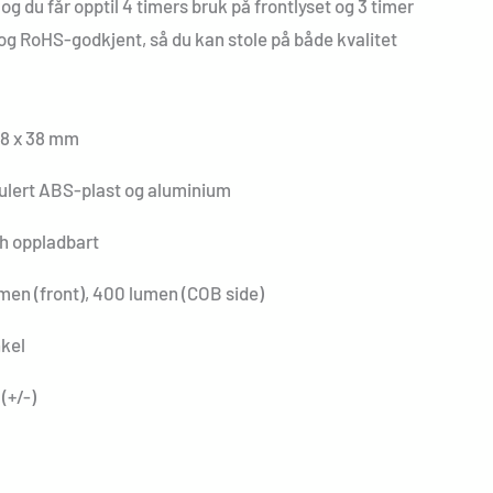
 og du får opptil 4 timers bruk på frontlyset og 3 timer
 og RoHS-godkjent, så du kan stole på både kvalitet
48 x 38 mm
kulert ABS-plast og aluminium
h oppladbart
men (front), 400 lumen (COB side)
nkel
(+/-)