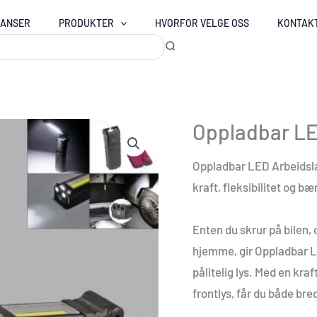
RANSER
PRODUKTER
HVORFOR VELGE OSS
KONTAK
Oppladbar L
Oppladbar LED Arbeids
kraft, fleksibilitet og b
Enten du skrur på bilen,
hjemme, gir Oppladbar 
pålitelig lys. Med en kr
frontlys, får du både br