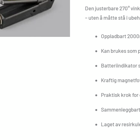
Den justerbare 270° vinkl
– uten å måtte stå i ubeh
Oppladbart 2000
Kan brukes som 
Batteriindikator 
Kraftig magnetfot
Praktisk krok for
Sammenleggbart d
Laget av resirku