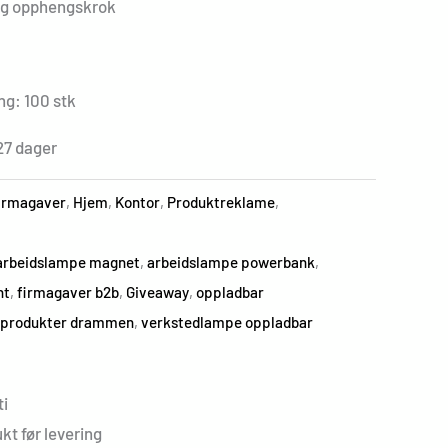
og opphengskrok
ng: 100 stk
27 dager
irmagaver
,
Hjem
,
Kontor
,
Produktreklame
,
arbeidslampe magnet
,
arbeidslampe powerbank
,
nt
,
firmagaver b2b
,
Giveaway
,
oppladbar
gsprodukter drammen
,
verkstedlampe oppladbar
i
kt før levering