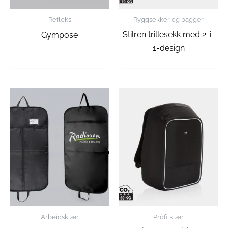
Refleks
Ryggsekker og bagger
Stilren trillesekk med 2-i-
Gympose
1-design
Arbeidsklær
Profilklær