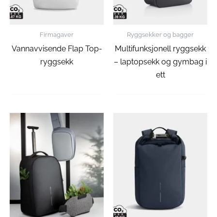
Firmagaver
Ryggsekker og bagger
Vannavvisende Flap Top-
Multifunksjonell ryggsekk
ryggsekk
– laptopsekk og gymbag i
ett