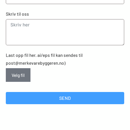
Skriv til oss
Last opp fil her. ai/eps fil kan sendes til
post@merkevarebyggeren.no)
Velg fil
SEND