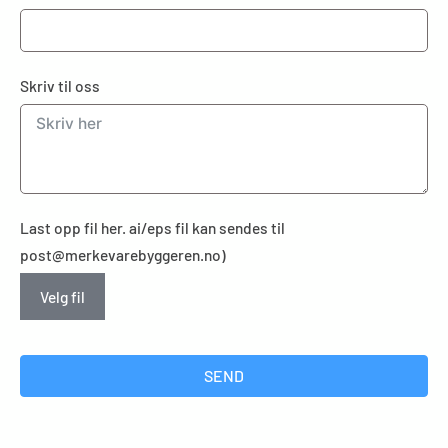
Skriv til oss
Last opp fil her. ai/eps fil kan sendes til
post@merkevarebyggeren.no)
Velg fil
SEND