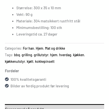
Størrelse: 300 x 35 x 10 mm
Vekt: 90 g
Materiale: 304 matsikkert rustfritt stål
Minimumsbestilling: 100 stk
Leveringstid ca. 27 dager
Categories:
For han
,
Hjem
,
Mat og drikke
Tags:
bbq
,
grilling
,
grillutstyr
,
hjem
,
hverdag
,
kjøkken
,
kjøkkenutstyr
,
kjøtt
,
kokkepinsett
Fordeler
100% kvalitetsgaranti
Bilder av ferdig produkt før levering