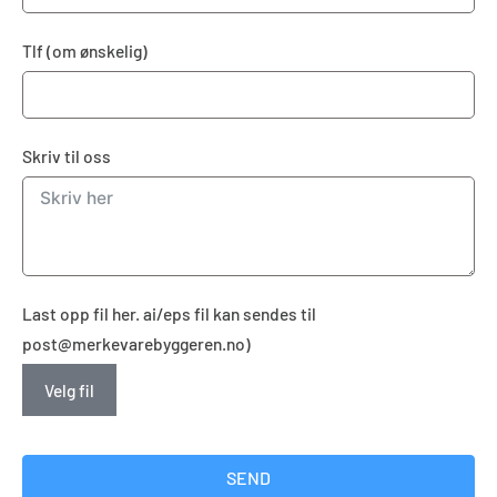
Tlf (om ønskelig)
Skriv til oss
Last opp fil her. ai/eps fil kan sendes til
post@merkevarebyggeren.no)
Velg fil
SEND