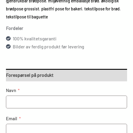
gjenbrukbar brødpose
,
miljøvennlig emballasje brød
,
økologisk
brødpose grossist
,
plastfri pose for bakeri
,
tekstilpose for brød
,
tekstilpose til baguette
Fordeler
100% kvalitetsgaranti
Bilder av ferdig produkt før levering
Forespørsel på produkt
Navn
Email