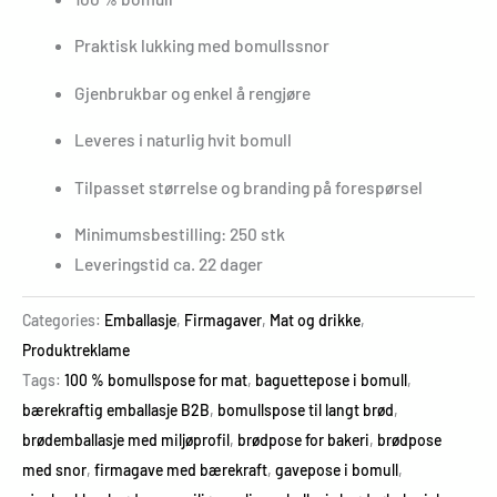
Praktisk lukking med bomullssnor
Gjenbrukbar og enkel å rengjøre
Leveres i naturlig hvit bomull
Tilpasset størrelse og branding på forespørsel
Minimumsbestilling: 250 stk
Leveringstid ca. 22 dager
Categories:
Emballasje
,
Firmagaver
,
Mat og drikke
,
Produktreklame
Tags:
100 % bomullspose for mat
,
baguettepose i bomull
,
bærekraftig emballasje B2B
,
bomullspose til langt brød
,
brødemballasje med miljøprofil
,
brødpose for bakeri
,
brødpose
med snor
,
firmagave med bærekraft
,
gavepose i bomull
,