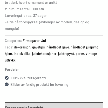
broderi, hvert ornament er unikt
Minimumsantall: 100 stk
Leveringstid: ca. 37 dager
– Pris på forespørsel (avhenger av modell, design og
mengde)
Categories:
Firmagaver
,
Jul
Tags:
dekorasjon
,
gavetips
,
håndlaget gave
,
håndlaget julepynt
,
hjem
,
indisk silke
,
juledekorasjoner
,
juletrepynt
,
perler
,
vintage
uttrykk
Fordeler
100% kvalitetsgaranti
Bilder av ferdig produkt før levering
Forespørsel på produkt