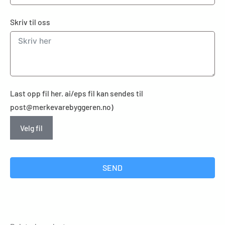
Skriv til oss
Last opp fil her. ai/eps fil kan sendes til
post@merkevarebyggeren.no)
Velg fil
SEND