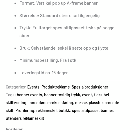
Format: Vertikal pop up A-frame banner
Størrelse: Standard størrelse tilgjengelig
Trykk: Fullfarget spesialtilpasset trykk på begge
sider
Bruk: Selvstående, enkel å sette opp og flytte
Minimumsbestilling: Fra 1 stk
Leveringstid ca. 15 dager
Categories:
Events
,
Produktreklame
,
Spesialproduksjoner
Tags:
banner events
,
banner tosidig trykk
,
event
,
fleksibel
skiltløsning
,
innendørs markedsføring
,
messe
,
plassbesparende
skilt
,
Profilering
,
reklameskilt butikk
,
spesialtilpasset banner
,
utendørs reklameskilt
Fordeler