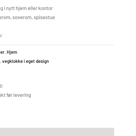
g i nytt hjem eller kontor
serom, soverom, spisestue
r
er
,
Hjem
,
vegklokke i eget design
i
kt før levering