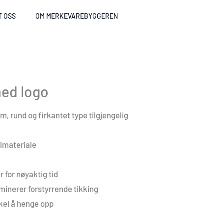
T OSS
OM MERKEVAREBYGGEREN
ed logo
cm, rund og firkantet type tilgjengelig
ylmateriale
 for nøyaktig tid
minerer forstyrrende tikking
nkel å henge opp