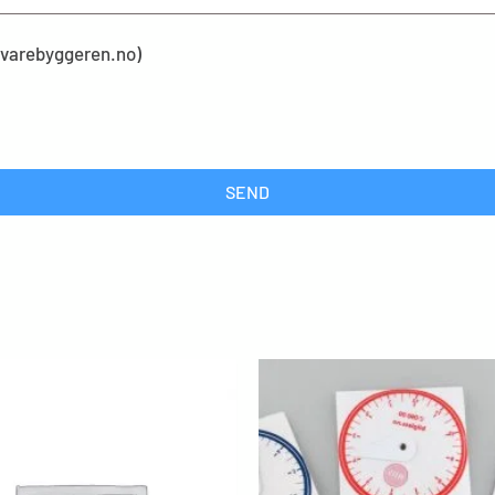
kevarebyggeren.no)
SEND