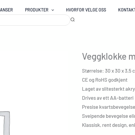
RANSER
PRODUKTER
HVORFOR VELGE OSS
KONTAK
Veggklokke m
Størrelse: 30 x 30 x 3,5 
CE og RoHS godkjent
Laget av slitesterkt akr
Drives av ett AA-batteri
Presise kvartsbevegelser
Sveipende bevegelse eli
Klassisk, rent design, e