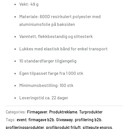
Vekt: 49 g
Materiale: 600D resirkulert polyester med
aluminiumsfolie på baksiden
Vanntett, flekkbestandig og slitesterk
Lukkes med elastisk bånd for enkel transport
10 standardfarger tilgjengelig
Egen tilpasset farge fra 1 000 stk
Minimumsbestilling: 100 stk
Leveringstid ca. 22 dager
Categories:
Firmagaver
,
Produktreklame
,
Turprodukter
Tags:
event
,
firmagave b2b
,
Giveaway
,
profilering b2b
,
profileringsprodukter
,
profilprodukt friluft
,
sittepute engros
,