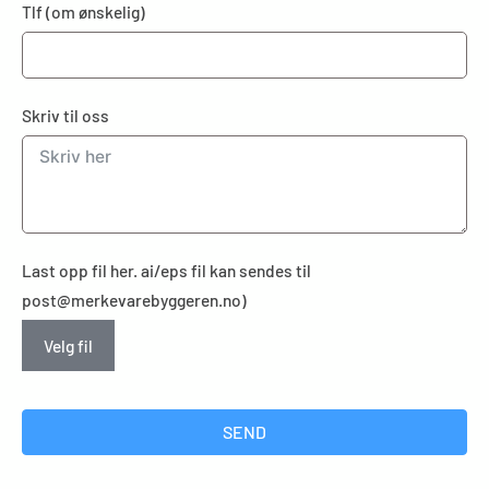
Tlf (om ønskelig)
Skriv til oss
Last opp fil her. ai/eps fil kan sendes til
post@merkevarebyggeren.no)
Velg fil
SEND