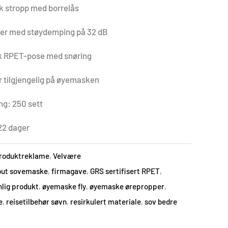
sk stropp med borrelås
per med støydemping på 32 dB
sk RPET-pose med snøring
r tilgjengelig på øyemasken
ng: 250 sett
22 dager
roduktreklame
,
Velvære
out sovemaske
,
firmagave
,
GRS sertifisert RPET
,
nlig produkt
,
øyemaske fly
,
øyemaske ørepropper
,
e
,
reisetilbehør søvn
,
resirkulert materiale
,
sov bedre