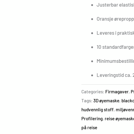
Justerbar elasti
Oransje øreprop
Leveres i prakti
10 standardfarge
Minimumsbestilli
Leveringstid ca. 
Categories:
Firmagaver
,
P
Tags:
3D øyemaske
,
black
hudvennlig stoff
,
miljøven
Profilering
,
reise øyemask
på reise