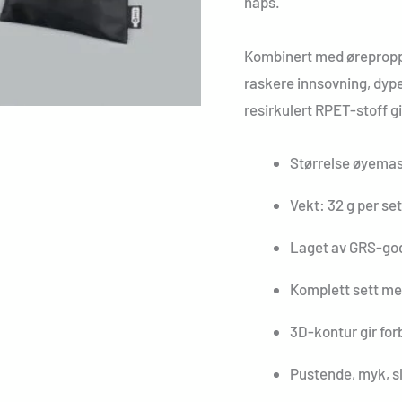
naps.
Kombinert med øreproppe
raskere innsovning, dype
resirkulert RPET-stoff g
Størrelse øyema
Vekt: 32 g per set
Laget av GRS-god
Komplett sett m
3D-kontur gir for
Pustende, myk, s