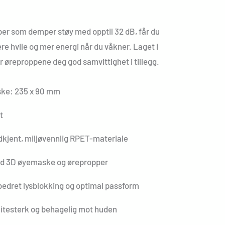
r som demper støy med opptil 32 dB, får du
re hvile og mer energi når du våkner. Laget i
ir øreproppene deg god samvittighet i tillegg.
ske: 235 x 90 mm
t
kjent, miljøvennlig RPET-materiale
ed 3D øyemaske og ørepropper
bedret lysblokking og optimal passform
litesterk og behagelig mot huden