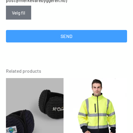
post@merkevarebyggeren.no)
Velg fil
SEND
Related products