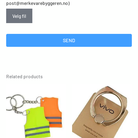
post@merkevarebyggeren.no)
Velg fil
SEND
Related products