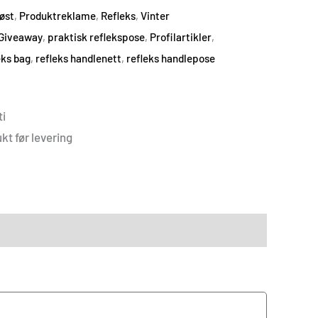
øst
,
Produktreklame
,
Refleks
,
Vinter
Giveaway
,
praktisk reflekspose
,
Profilartikler
,
eks bag
,
refleks handlenett
,
refleks handlepose
i
kt før levering