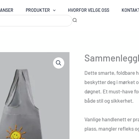
RANSER
PRODUKTER
HVORFOR VELGE OSS
KONTAK
Sammenleggb
Dette smarte, foldbare h
beskytter deg i mørket og 
døgnet. Et must-have for
både stil og sikkerhet.
Vanlige handlenett er pra
plass, mangler refleks o