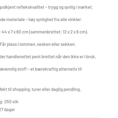
dkjent reflekskvalitet – trygg og synlig i mørket.
e materiale – høy synlighet fra alle vinkler.
: 44 x 7 x 60 cm (sammenbrettet: 12 x 2 x 6 cm).
Får plass i lommen, vesken eller sekken.
der handlenettet pent brettet når den ikke er i bruk.
jøvennlig stoff – et bærekraftig alternativ til
fekt til shopping, turer eller daglig pendling.
g: 250 stk
27 dager