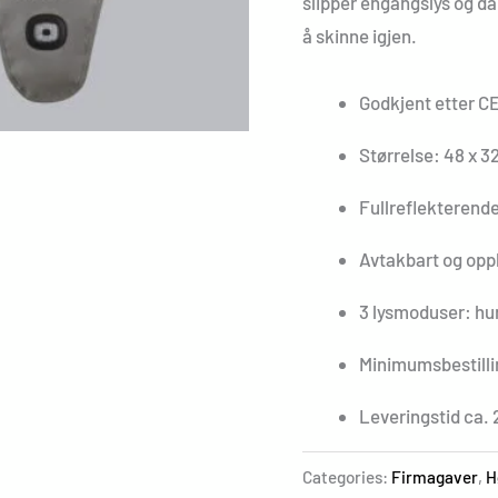
slipper engangslys og dårl
å skinne igjen.
Godkjent etter C
Størrelse: 48 x 3
Fullreflekterende
Avtakbart og oppl
3 lysmoduser: hurt
Minimumsbestilli
Leveringstid ca. 
Categories:
Firmagaver
,
H