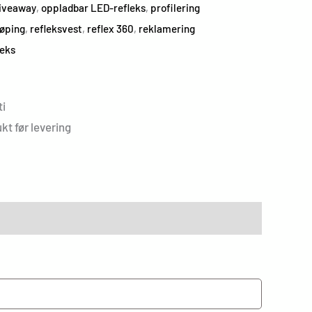
iveaway
,
oppladbar LED-refleks
,
profilering
løping
,
refleksvest
,
reflex 360
,
reklamering
leks
i
kt før levering