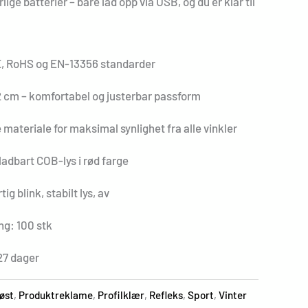
ige batterier – bare lad opp via USB, og du er klar til
E, RoHS og EN-13356 standarder
2 cm – komfortabel og justerbar passform
 materiale for maksimal synlighet fra alle vinkler
adbart COB-lys i rød farge
ig blink, stabilt lys, av
ng: 100 stk
27 dager
øst
,
Produktreklame
,
Profilklær
,
Refleks
,
Sport
,
Vinter