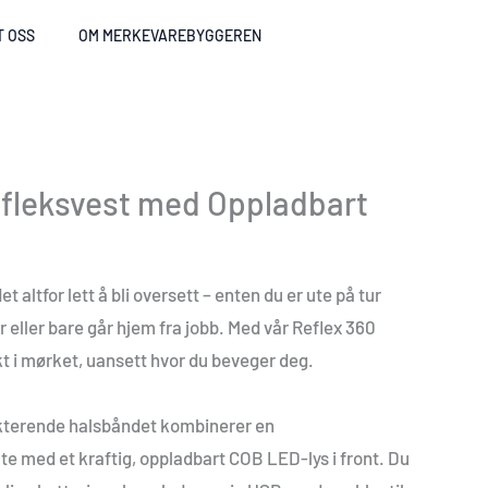
T OSS
OM MERKEVAREBYGGEREN
efleksvest med Oppladbart
et altfor lett å bli oversett – enten du er ute på tur
r eller bare går hjem fra jobb. Med vår Reflex 360
nkt i mørket, uansett hvor du beveger deg.
ekterende halsbåndet kombinerer en
ate med et kraftig, oppladbart COB LED-lys i front. Du