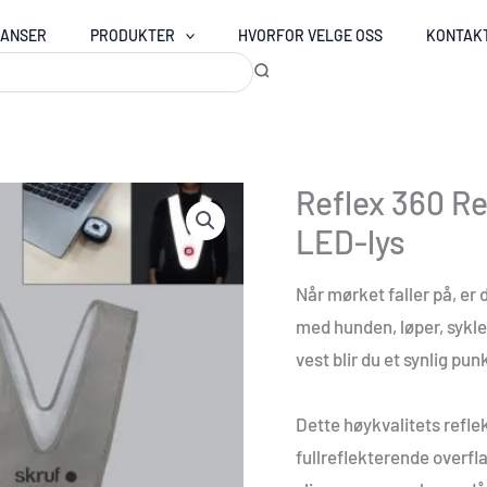
RANSER
PRODUKTER
HVORFOR VELGE OSS
KONTAK
Reflex 360 R
LED-lys
Når mørket faller på, er d
med hunden, løper, sykle
vest blir du et synlig pu
Dette høykvalitets refl
fullreflekterende overfl