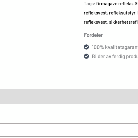
Tags:
firmagave refleks
,
G
refleksvest
,
refleksutstyr 
refleksvest
,
sikkerhetsref
Fordeler
100% kvalitetsgarant
Bilder av ferdig produ