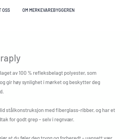
T OSS
OM MERKEVAREBYGGEREN
raply
 laget av 100 % refleksbelagt polyester, som
og gir høy synlighet i mørket og beskytter deg
d.
lid stålkonstruksjon med fiberglass-ribber, og har et
k for godt grep – selv i regnvær.
ør at du føler deg trygg og forberedt – uansett vær.