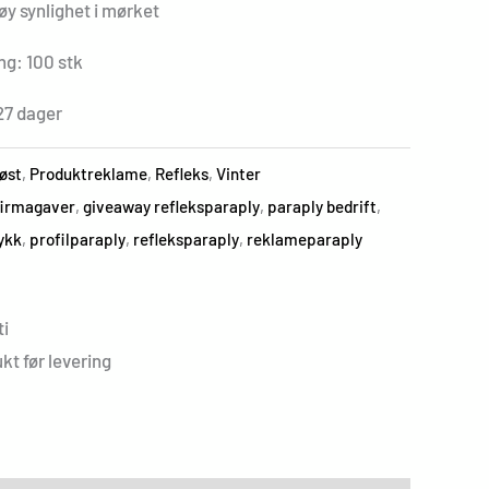
høy synlighet i mørket
ng: 100 stk
27 dager
øst
,
Produktreklame
,
Refleks
,
Vinter
firmagaver
,
giveaway refleksparaply
,
paraply bedrift
,
ykk
,
profilparaply
,
refleksparaply
,
reklameparaply
i
kt før levering