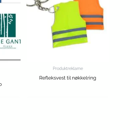
Produktreklame
Refleksvest til nøkkelring
o