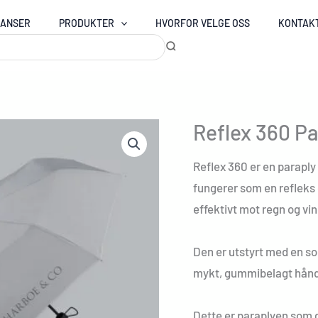
RANSER
PRODUKTER
HVORFOR VELGE OSS
KONTAK
Reflex 360 Pa
Reflex 360 er en paraply
fungerer som en refleks 
effektivt mot regn og vin
Den er utstyrt med en so
mykt, gummibelagt håndta
Dette er paraplyen som gj