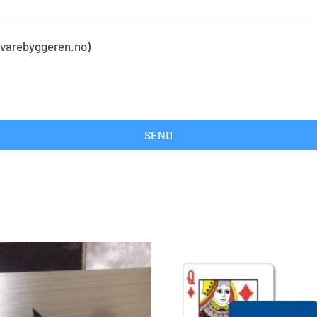
kevarebyggeren.no)
SEND