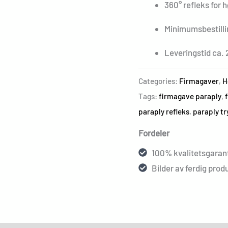
360° refleks for 
Minimumsbestilli
Leveringstid ca. 
Categories:
Firmagaver
,
H
Tags:
firmagave paraply
,
paraply refleks
,
paraply tr
Fordeler
100% kvalitetsgarant
Bilder av ferdig produ