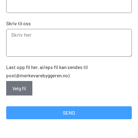
Skriv til oss
Last opp fil her. ai/eps fil kan sendes til
post@merkevarebyggeren.no)
Velg fil
SEND