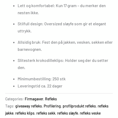
Lett og komfortabel: Kun 17 gram – du merker den
nesten ikke.
Stilfull design: Oversized sløyfe som gir et elegant
uttrykk.
Allsidig bruk: Fest den på jakken, vesken, sekken eller
barnevognen.
Slitesterk krokodilleklips: Holder seg der du setter
den.
Minimumbestilling: 250 stk
Leveringstid ca. 22 dager
Categories:
Firmagaver
,
Refleks
Tags:
giveaway refleks
,
Profilering
,
profilprodukt refleks
,
refleks
jakke
,
refleks klips
,
refleks sekk
,
refleks sløyfe
,
refleks veske