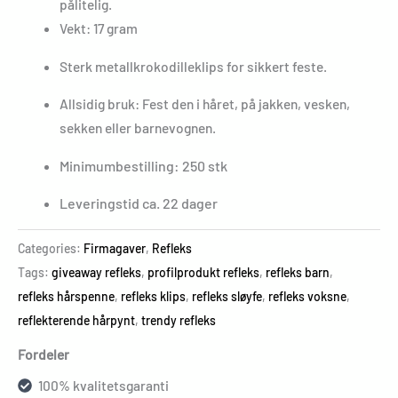
pålitelig.
Vekt: 17 gram
Sterk metallkrokodilleklips for sikkert feste.
Allsidig bruk: Fest den i håret, på jakken, vesken,
sekken eller barnevognen.
Minimumbestilling: 250 stk
Leveringstid ca. 22 dager
Categories:
Firmagaver
,
Refleks
Tags:
giveaway refleks
,
profilprodukt refleks
,
refleks barn
,
refleks hårspenne
,
refleks klips
,
refleks sløyfe
,
refleks voksne
,
reflekterende hårpynt
,
trendy refleks
Fordeler
100% kvalitetsgaranti