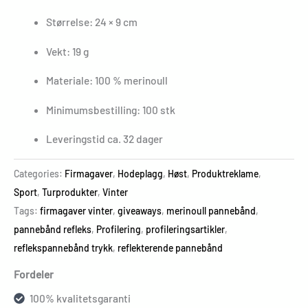
Størrelse: 24 × 9 cm
Vekt: 19 g
Materiale: 100 % merinoull
Minimumsbestilling: 100 stk
Leveringstid ca. 32 dager
Categories:
Firmagaver
,
Hodeplagg
,
Høst
,
Produktreklame
,
Sport
,
Turprodukter
,
Vinter
Tags:
firmagaver vinter
,
giveaways
,
merinoull pannebånd
,
pannebånd refleks
,
Profilering
,
profileringsartikler
,
reflekspannebånd trykk
,
reflekterende pannebånd
Fordeler
100% kvalitetsgaranti