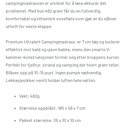
campingmadrassen er utviklet for å løse akkurat det
problemet. Med kun 462 gram får du en fullverdig,
komfortabel og slitesterk soveflate som gjør at du våkner
uthvilt for neste etappe.
Premium Ultralett Campingmadrass er 7 cm høy og isolerer
effektivt mot kald og ujevn bakke, mens den smarte V-
kammer-konstruksjonen former seg etter kroppens kurver.
Perfekt for fjelltur, strand og camping der hvert gram teller.
Blåses opp på 10–15 pust. Ingen pumpe nødvendig.
Lekkasjesikker ventil holder luften hele natten.
Vekt: 462g
Størrelse oppblåst: 185 x 58 x 7 cm
Pakket størrelse: 25 x 10 x 10 cm