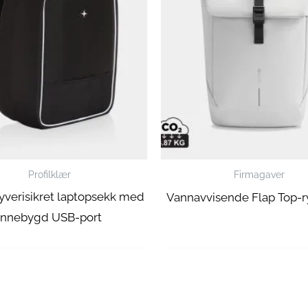
Profilklær
Firmagaver
 tyverisikret laptopsekk med
Vannavvisende Flap Top-
innebygd USB-port