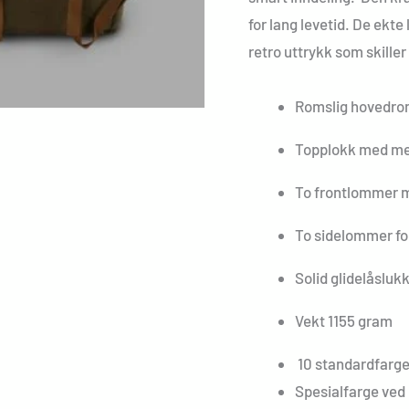
for lang levetid. De ekte
retro uttrykk som skiller
Romslig hovedro
Topplokk med met
To frontlommer m
To sidelommer for
Solid glidelåsluk
Vekt 1155 gram
10 standardfarge
Spesialfarge ved b