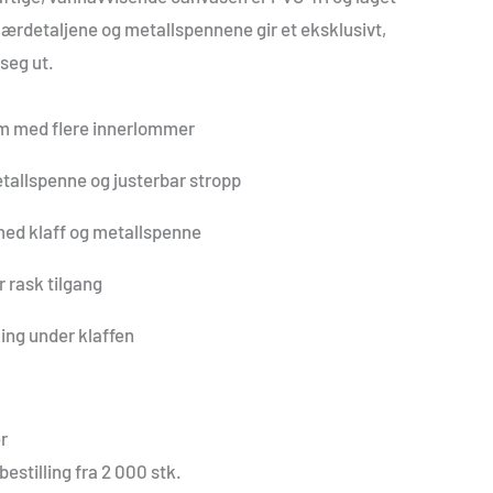
 lærdetaljene og metallspennene gir et eksklusivt,
 seg ut.
m med flere innerlommer
allspenne og justerbar stropp
ed klaff og metallspenne
 rask tilgang
king under klaffen
r
estilling fra 2 000 stk.