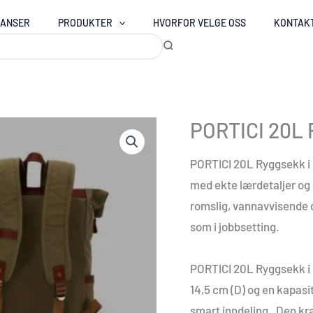
RANSER
PRODUKTER
HVORFOR VELGE OSS
KONTAK
PORTICI 20L 
PORTICI 20L Ryggsekk i
med ekte lærdetaljer og
romslig, vannavvisende 
som i jobbsetting.
PORTICI 20L Ryggsekk i 
14,5 cm (D) og en kapasit
smart inndeling. Den kr