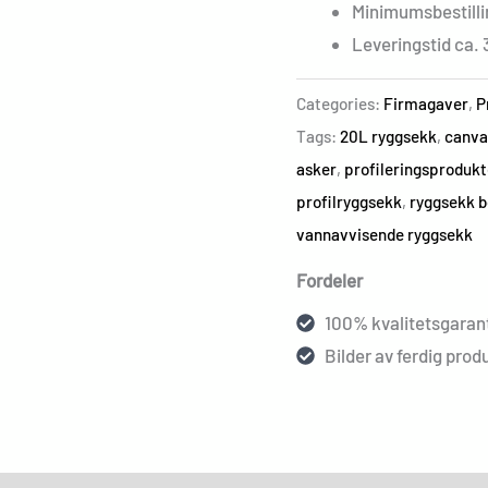
Minimumsbestilli
Leveringstid ca. 
Categories:
Firmagaver
,
P
Tags:
20L ryggsekk
,
canva
asker
,
profileringsproduk
profilryggsekk
,
ryggsekk 
vannavvisende ryggsekk
Fordeler
100% kvalitetsgarant
Bilder av ferdig produ