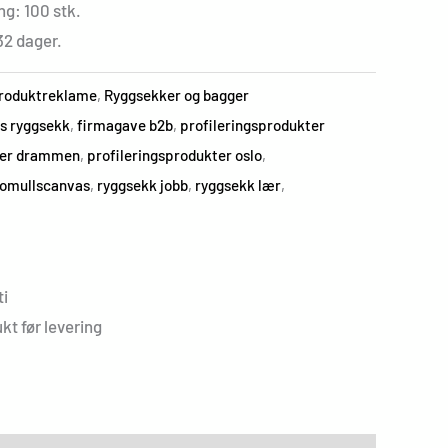
ng: 100 stk.
32 dager.
roduktreklame
,
Ryggsekker og bagger
s ryggsekk
,
firmagave b2b
,
profileringsprodukter
ter drammen
,
profileringsprodukter oslo
,
bomullscanvas
,
ryggsekk jobb
,
ryggsekk lær
,
i
kt før levering