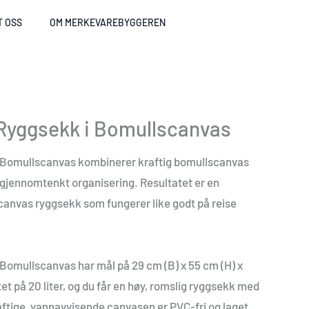
T OSS
OM MERKEVAREBYGGEREN
Ryggsekk i Bomullscanvas
 Bomullscanvas kombinerer kraftig bomullscanvas
 gjennomtenkt organisering. Resultatet er en
canvas ryggsekk som fungerer like godt på reise
Bomullscanvas har mål på 29 cm (B) x 55 cm (H) x
et på 20 liter, og du får en høy, romslig ryggsekk med
aftige, vannavvisende canvasen er PVC-fri og laget