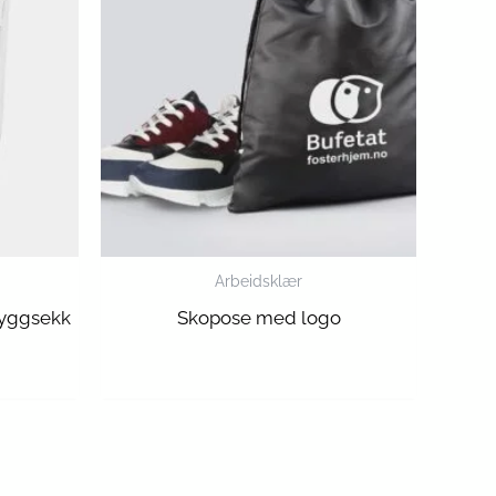
Arbeidsklær
ryggsekk
Skopose med logo