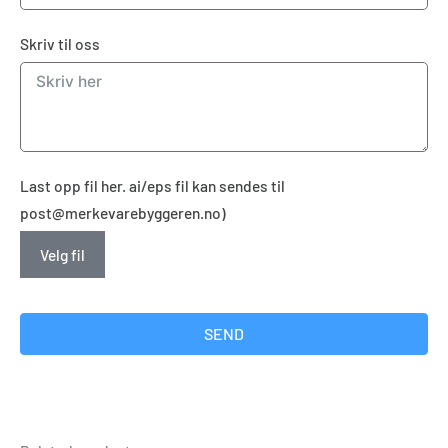
Skriv til oss
Last opp fil her. ai/eps fil kan sendes til
post@merkevarebyggeren.no)
Velg fil
SEND