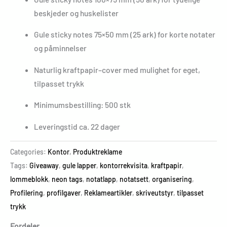
beskjeder og huskelister
Gule sticky notes 75×50 mm (25 ark) for korte notater
og påminnelser
Naturlig kraftpapir–cover med mulighet for eget,
tilpasset trykk
Minimumsbestilling: 500 stk
Leveringstid ca. 22 dager
Categories:
Kontor
,
Produktreklame
Tags:
Giveaway
,
gule lapper
,
kontorrekvisita
,
kraftpapir
,
lommeblokk
,
neon tags
,
notatlapp
,
notatsett
,
organisering
,
Profilering
,
profilgaver
,
Reklameartikler
,
skriveutstyr
,
tilpasset
trykk
Fordeler