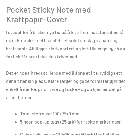
Pocket Sticky Note med
Kraftpapir–Cover
I stedet for å bruke mye tid på å lete frem notatene dine får
du et komplett sett samlet i et solid omslag av naturlig
kraftpapir. Alt ligger klart, sortert og lett tilgjengelig, så du
faktisk får brukt det du skriver ned.
Det er noe tilfredsstillende med å åpne et lite, ryddig sett
der alt har sin plass. Klare farger og gode formater gjør det
enkelt å merke, prioritere og huske – og du kjenner det på
arbeidsroen.
Total størrelse: 100×75×8 mm
5 neon pop-up tags (25 ark) for raske markeringer
Gule sticky notes 100×75 mm (50 ark) for tydelige