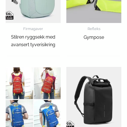
Firmagaver
Refleks
Stilren ryggsekk med
Gympose
avansert tyverisikring