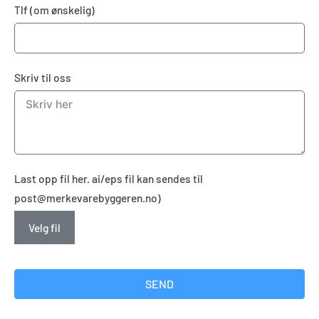
Tlf (om ønskelig)
Skriv til oss
Last opp fil her. ai/eps fil kan sendes til
post@merkevarebyggeren.no)
Velg fil
SEND