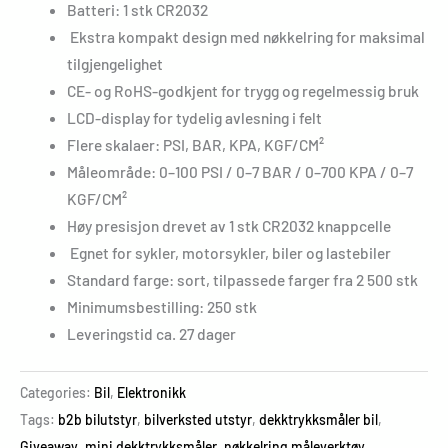
Batteri: 1 stk CR2032
Ekstra kompakt design med nøkkelring for maksimal
tilgjengelighet
CE- og RoHS-godkjent for trygg og regelmessig bruk
LCD-display for tydelig avlesning i felt
Flere skalaer: PSI, BAR, KPA, KGF/CM²
Måleområde: 0–100 PSI / 0–7 BAR / 0–700 KPA / 0–7
KGF/CM²
Høy presisjon drevet av 1 stk CR2032 knappcelle
Egnet for sykler, motorsykler, biler og lastebiler
Standard farge: sort, tilpassede farger fra 2 500 stk
Minimumsbestilling: 250 stk
Leveringstid ca. 27 dager
Categories:
Bil
,
Elektronikk
Tags:
b2b bilutstyr
,
bilverksted utstyr
,
dekktrykksmåler bil
,
Giveaway
,
mini dekktrykksmåler
,
nøkkelring måleverktøy
,