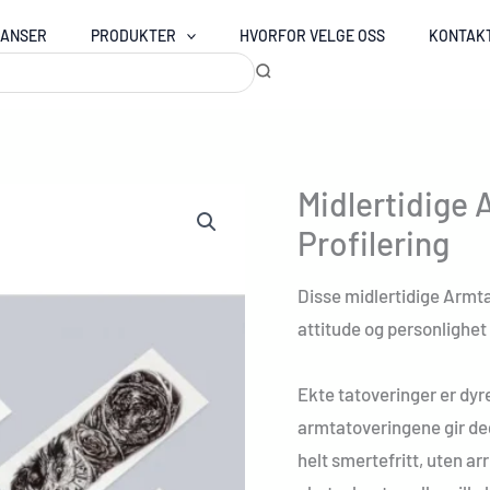
RANSER
PRODUKTER
HVORFOR VELGE OSS
KONTAK
Midlertidige 
Profilering
Disse midlertidige Armtato
attitude og personlighet n
Ekte tatoveringer er dyr
armtatoveringene gir d
helt smertefritt, uten ar