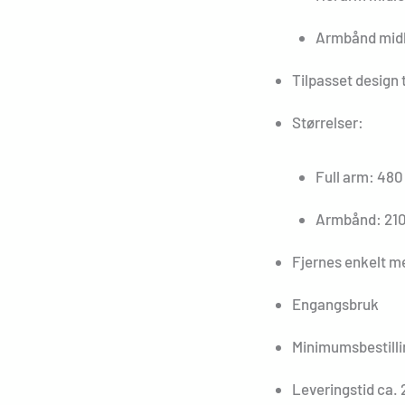
Armbånd midle
Tilpasset design t
Størrelser:
Full arm: 480
Armbånd: 210
Fjernes enkelt me
Engangsbruk
Minimumsbestilli
Leveringstid ca. 