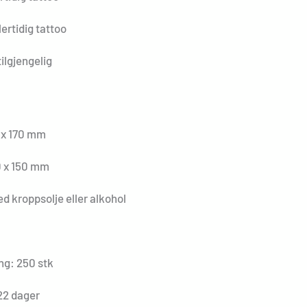
rtidig tattoo
ilgjengelig
 x 170 mm
 x 150 mm
d kroppsolje eller alkohol
ng: 250 stk
22 dager