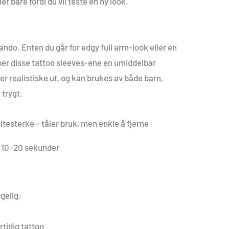
ler bare fordi du vil teste en ny look.
ando. Enten du går for edgy full arm-look eller en
per disse tattoo sleeves-ene en umiddelbar
er realistiske ut, og kan brukes av både barn,
trygt.
itesterke – tåler bruk, men enkle å fjerne
å 10–20 sekunder
ngelig:
rtidig tattoo