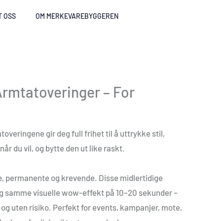
T OSS
OM MERKEVAREBYGGEREN
Armtatoveringer – For
veringene gir deg full frihet til å uttrykke stil,
år du vil, og bytte den ut like raskt.
e, permanente og krevende. Disse midlertidige
eg samme visuelle wow-effekt på 10–20 sekunder –
r og uten risiko. Perfekt for events, kampanjer, mote,