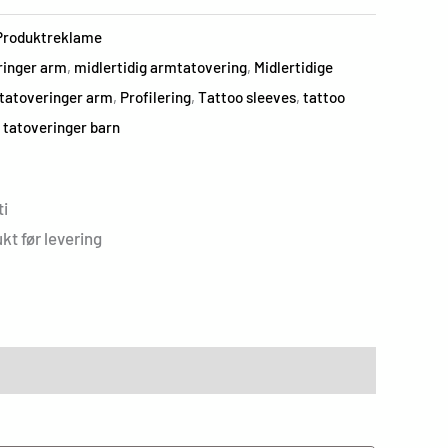
Produktreklame
ringer arm
,
midlertidig armtatovering
,
Midlertidige
 tatoveringer arm
,
Profilering
,
Tattoo sleeves
,
tattoo
 tatoveringer barn
i
kt før levering