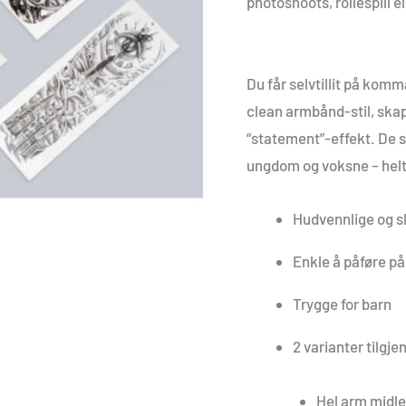
photoshoots, rollespill el
Du får selvtillit på komm
clean armbånd-stil, ska
“statement”-effekt. De s
ungdom og voksne – helt 
Hudvennlige og sl
Enkle å påføre p
Trygge for barn
2 varianter tilgje
Hel arm midle