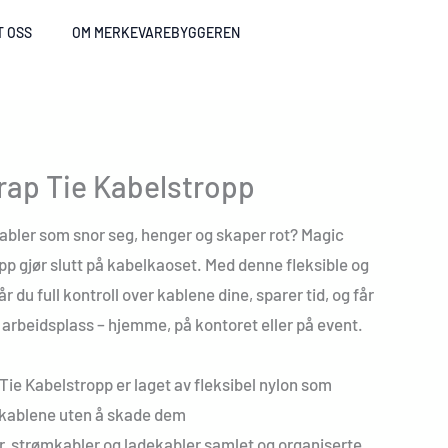
T OSS
OM MERKEVAREBYGGEREN
ap Tie Kabelstropp
 kabler som snor seg, henger og skaper rot? Magic
p gjør slutt på kabelkaoset. Med denne fleksible og
 du full kontroll over kablene dine, sparer tid, og får
l arbeidsplass – hjemme, på kontoret eller på event.
ie Kabelstropp er laget av fleksibel nylon som
 kablene uten å skade dem
r, strømkabler og ladekabler samlet og organiserte