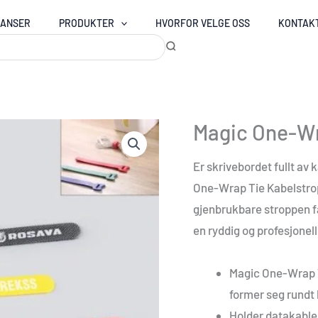
RANSER
PRODUKTER
HVORFOR VELGE OSS
KONTAK
Magic One-Wr
Er skrivebordet fullt av
One-Wrap Tie Kabelstrop
gjenbrukbare stroppen får
en ryddig og profesjonel
Magic One-Wrap T
former seg rundt
Holder datakable