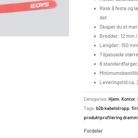
Rask å feste og lø
det
Skaper du et mer 
Bredder: 12 mm 
Lengder: 150 mm
Tilpassede større
8 standardfarger,
Minimumsbestilli
Leveringstid ca. 
Categories:
Hjem
,
Kontor
,
Tags:
b2b kabelstropp
,
fi
produktprofilering dram
Fordeler