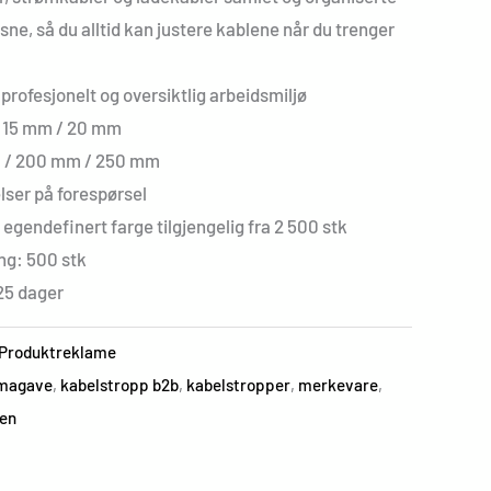
sne, så du alltid kan justere kablene når du trenger
profesjonelt og oversiktlig arbeidsmiljø
/ 15 mm / 20 mm
 / 200 mm / 250 mm
lser på forespørsel
 egendefinert farge tilgjengelig fra 2 500 stk
ng: 500 stk
25 dager
Produktreklame
rmagave
,
kabelstropp b2b
,
kabelstropper
,
merkevare
,
men