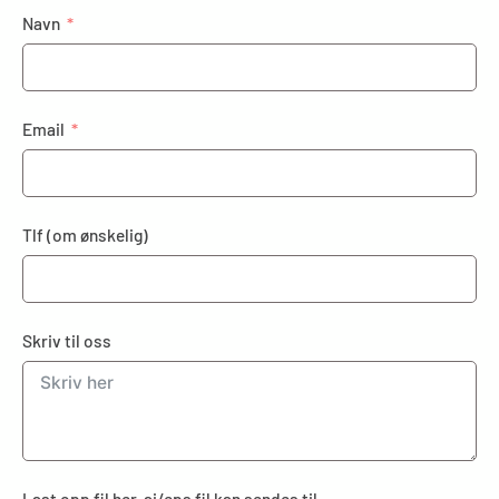
Navn
Email
Tlf (om ønskelig)
Skriv til oss
Last opp fil her. ai/eps fil kan sendes til