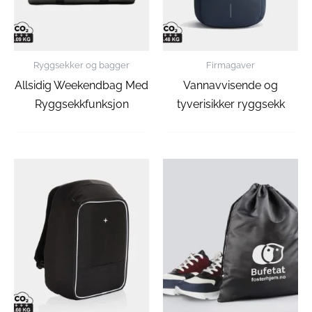
Ryggsekker og bagger
Firmagaver
Allsidig Weekendbag Med
Vannavvisende og
Ryggsekkfunksjon
tyverisikker ryggsekk