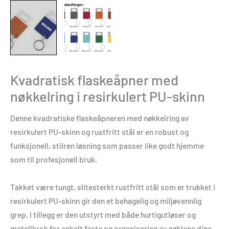
Kvadratisk flaskeåpner med
nøkkelring i resirkulert PU-skinn
Denne kvadratiske flaskeåpneren med nøkkelring av
resirkulert PU-skinn og rustfritt stål er en robust og
funksjonell, stilren løsning som passer like godt hjemme
som til profesjonell bruk.
Takket være tungt, slitesterkt rustfritt stål som er trukket i
resirkulert PU-skinn gir den et behagelig og miljøvennlig
grep. I tillegg er den utstyrt med både hurtigutløser og
metallkrok for enkelt feste og organisering av nøklene dine.