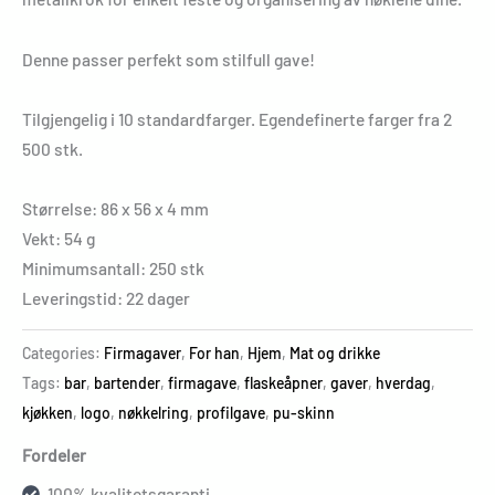
Denne passer perfekt som stilfull gave!
Tilgjengelig i 10 standardfarger. Egendefinerte farger fra 2
500 stk.
Størrelse: 86 x 56 x 4 mm
Vekt: 54 g
Minimumsantall: 250 stk
Leveringstid: 22 dager
Categories:
Firmagaver
,
For han
,
Hjem
,
Mat og drikke
Tags:
bar
,
bartender
,
firmagave
,
flaskeåpner
,
gaver
,
hverdag
,
kjøkken
,
logo
,
nøkkelring
,
profilgave
,
pu-skinn
Fordeler
100% kvalitetsgaranti