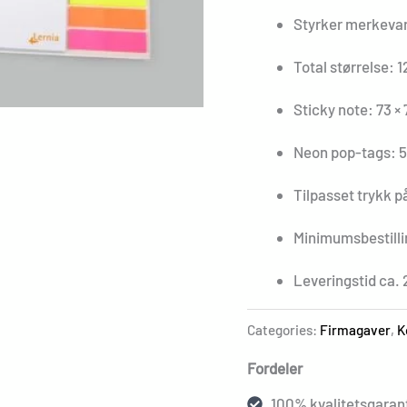
Styrker merkeva
Total størrelse: 1
Sticky note: 73 ×
Neon pop-tags: 5 
Tilpasset trykk p
Minimumsbestilli
Leveringstid ca. 
Categories:
Firmagaver
,
K
Fordeler
100% kvalitetsgarant