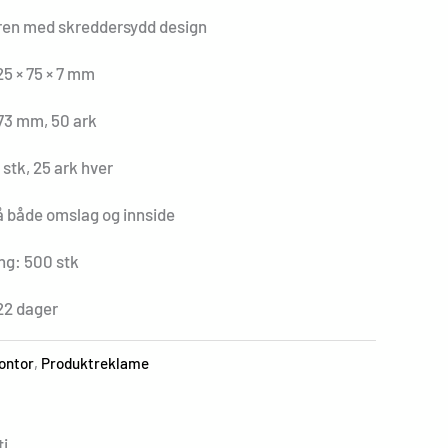
ren med skreddersydd design
25 × 75 × 7 mm
 73 mm, 50 ark
stk, 25 ark hver
å både omslag og innside
ng: 500 stk
22 dager
ontor
,
Produktreklame
i