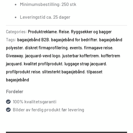
Minimumsbestilling: 250 stk
Leveringstid ca. 25 dager
Categories:
Produktreklame
,
Reise
,
Ryggsekker og bagger
Tags:
bagasjebånd B2B
,
bagasjebånd for bedrifter
,
bagasjebånd
polyester
,
diskret firmaprofilering
,
events
,
firmagave reise
,
Giveaway
,
jacquard-vevd logo
,
justerbar koffertrem
,
koffertrem
jacquard
,
kvalitet profilprodukt
,
luggage strap jacquard
,
profilprodukt reise
,
slitesterkt bagasjebånd
,
tilpasset
bagasjebånd
Fordeler
100% kvalitetsgaranti
Bilder av ferdig produkt før levering