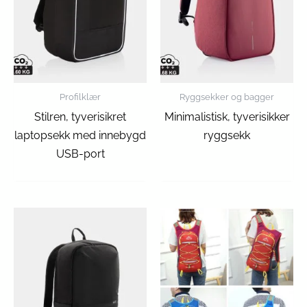
Profilklær
Ryggsekker og bagger
Stilren, tyverisikret
Minimalistisk, tyverisikker
laptopsekk med innebygd
ryggsekk
USB-port