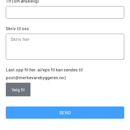
Tlf (om ønskelig)
Skriv til oss
Last opp fil her. ai/eps fil kan sendes til
post@merkevarebyggeren.no)
Velg fil
SEND