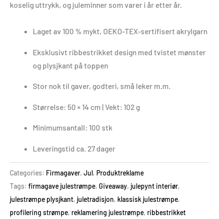
koselig uttrykk, og juleminner som varer i år etter år.
Laget av 100 % mykt, OEKO-TEX-sertifisert akrylgarn
Eksklusivt ribbestrikket design med tvistet mønster
og plysjkant på toppen
Stor nok til gaver, godteri, små leker m.m.
Størrelse: 50 × 14 cm | Vekt: 102 g
Minimumsantall: 100 stk
Leveringstid ca. 27 dager
Categories:
Firmagaver
,
Jul
,
Produktreklame
Tags:
firmagave julestrømpe
,
Giveaway
,
julepynt interiør
,
julestrømpe plysjkant
,
juletradisjon
,
klassisk julestrømpe
,
profilering strømpe
,
reklamering julestrømpe
,
ribbestrikket