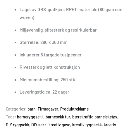
Laget av GRS-godkjent RPET-materiale (80 gsm non-
woven)
Miljøvennlig, slitesterk og resirkulerbar
Størrelse: 280 x 360 mm
Inkluderer 6 fargede tusjpenner
Rivesterk og lett konstruksjon
Minimumsbestilling: 250 stk
Leveringstid ca. 22 dager
Categories:
barn
,
Firmagaver
,
Produktreklame
Tags:
barne­ryggsekk
,
barne­sekk tur
,
bærekraftig barneleketøy
,
DIY ryggsekk
,
DIY sekk
,
kreativ gave
,
kreativ ryggsekk
,
kreativ