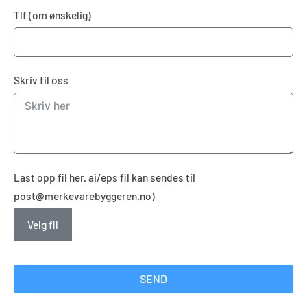
Tlf (om ønskelig)
Skriv til oss
Last opp fil her. ai/eps fil kan sendes til
post@merkevarebyggeren.no)
Velg fil
SEND