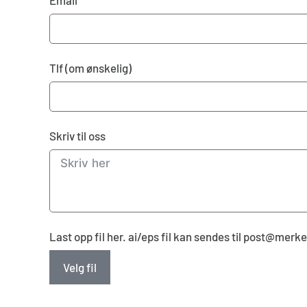
Email
Tlf (om ønskelig)
Skriv til oss
Last opp fil her. ai/eps fil kan sendes til post@mer
Velg fil