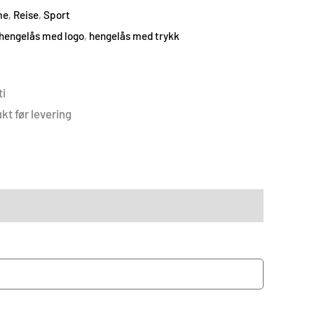
me
,
Reise
,
Sport
hengelås med logo
,
hengelås med trykk
i
kt før levering