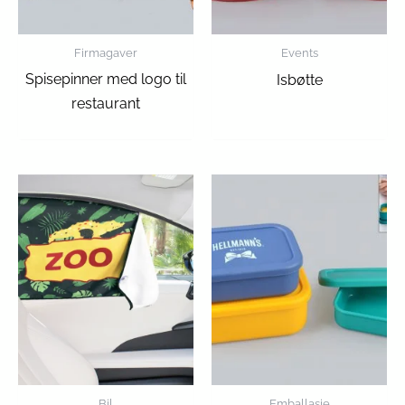
Firmagaver
Events
Spisepinner med logo til
Isbøtte
restaurant
Bil
Emballasje