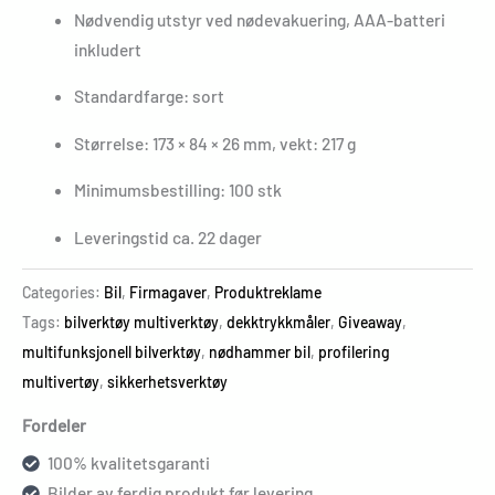
Nødvendig utstyr ved nødevakuering, AAA-batteri
inkludert
Standardfarge: sort
Størrelse: 173 × 84 × 26 mm, vekt: 217 g
Minimumsbestilling: 100 stk
Leveringstid ca. 22 dager
Categories:
Bil
,
Firmagaver
,
Produktreklame
Tags:
bilverktøy multiverktøy
,
dekktrykkmåler
,
Giveaway
,
multifunksjonell bilverktøy
,
nødhammer bil
,
profilering
multivertøy
,
sikkerhetsverktøy
Fordeler
100% kvalitetsgaranti
Bilder av ferdig produkt før levering