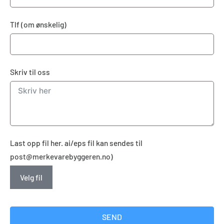
Tlf (om ønskelig)
Skriv til oss
Last opp fil her. ai/eps fil kan sendes til
post@merkevarebyggeren.no)
Velg fil
SEND