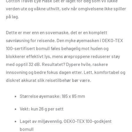
Cotton Travel Eye Mask Set er laget for deg som vil lukke
verden ute og våkne uthvilt, selv når omgivelsene ikke spiller
på lag.
Dette er mer enn en sovemaske, det er en komplett
søvnløsning for reisende. Den myke øyemasken i OEKO-TEX
100-sertifisert bomull føles behagelig mot huden og
blokkerer effektivt lys, mens øreproppene reduserer støy
med opptil 32 dB. Resultatet? Dypere hvile, raskere
innsovning og bedre fokus dagen etter. Lett, komfortabel og
diskret akkurat slik reisetilbehør bør være.
Størrelse øyemaske: 185 x 85 mm
Vekt: kun 26 g per sett
Laget av miljøvennlig, OEKO-TEX 100-godkjent
bomull