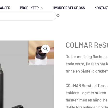
RANSER
PRODUKTER
HVORFOR VELGE OSS
KONTAK
COLMAR ReSt
Du tar med deg flasken ut
enda verre, flasken har 
finne en pålitelig drikk
COLMAR Re-steel Termofl
enklere – og mer stilren
flasken med én hånd, hel
doble forseglingen holder