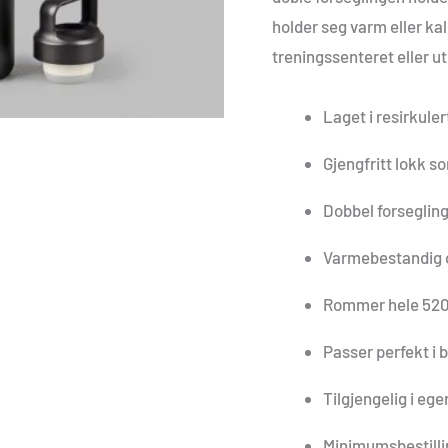
holder seg varm eller kald
treningssenteret eller ut
Laget i resirkuler
Gjengfritt lokk 
Dobbel forsegling
Varmebestandig o
Rommer hele 520 m
Passer perfekt i
Tilgjengelig i eg
Minimumsbestilli