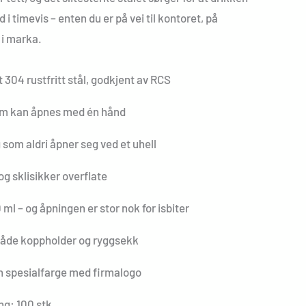
 i timevis – enten du er på vei til kontoret, på
 i marka.
t 304 rustfritt stål, godkjent av RCS
som kan åpnes med én hånd
 som aldri åpner seg ved et uhell
g sklisikker overflate
l – og åpningen er stor nok for isbiter
 både koppholder og ryggsekk
en spesialfarge med firmalogo
ng: 100 stk