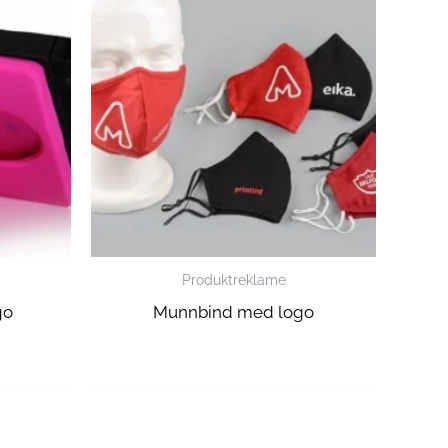
Produktreklame
go
Munnbind med logo