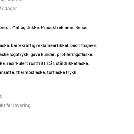
27 dager
ontor
,
Mat og drikke
,
Produktreklame
,
Reise
,
laske
,
bærekraftig reklameartikkel
,
bedriftsgave
,
laske logotrykk
,
gave kunder
,
profileringsflaske
,
ske
,
resirkulert rustfritt stål
,
ståldrikkeflaske
,
ansatte
,
thermosflaske
,
turflaske trykk
i
kt før levering