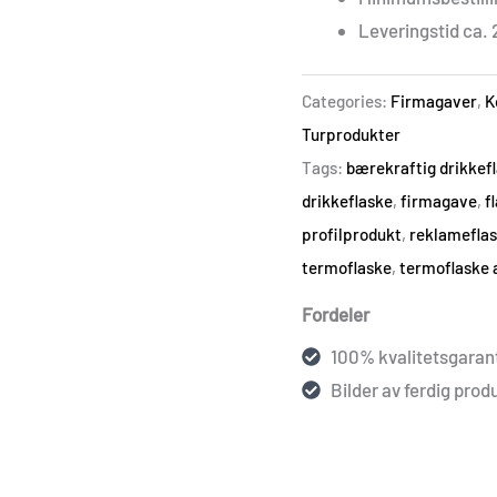
Leveringstid ca. 
Categories:
Firmagaver
,
K
Turprodukter
Tags:
bærekraftig drikkef
drikkeflaske
,
firmagave
,
f
profilprodukt
,
reklamefla
termoflaske
,
termoflaske 
Fordeler
100% kvalitetsgarant
Bilder av ferdig produ