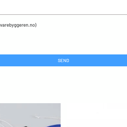
kevarebyggeren.no)
SEND