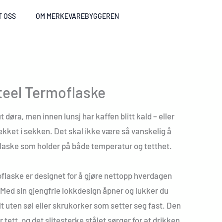
T OSS
OM MERKEVAREBYGGEREN
eel Termoflaske
 døra, men innen lunsj har kaffen blitt kald – eller
lekket i sekken. Det skal ikke være så vanskelig å
eflaske som holder på både temperatur og tetthet.
aske er designet for å gjøre nettopp hverdagen
. Med sin gjengfrie lokkdesign åpner og lukker du
t uten søl eller skrukorker som setter seg fast. Den
 tett, og det slitesterke stålet sørger for at drikken