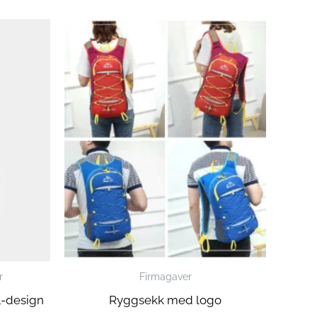
r
Firmagaver
-1-design
Ryggsekk med logo