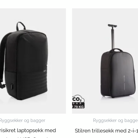
Ryggsekker og bagger
Ryggsekker og bagge
risikret laptopsekk med
Stilren trillesekk med 2-i