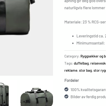
åpning gir deg god oversi
naturligvis flere lommer
Materiale: 23 % RCS-serti
Leveringstid ca. 
Minimumsantall: 
Category:
Ryggsekker og 
Tags:
duffelbag
,
reisevesk
reklame
,
stor bag
,
stor ry
Fordeler
100% kvalitetsgarant
Bilder av ferdig produ