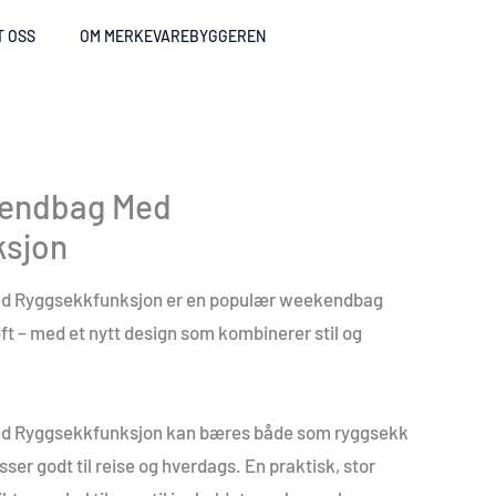
T OSS
OM MERKEVAREBYGGEREN
kendbag Med
ksjon
ed Ryggsekkfunksjon er en populær weekendbag
løft – med et nytt design som kombinerer stil og
ed Ryggsekkfunksjon kan bæres både som ryggsekk
sser godt til reise og hverdags. En praktisk, stor