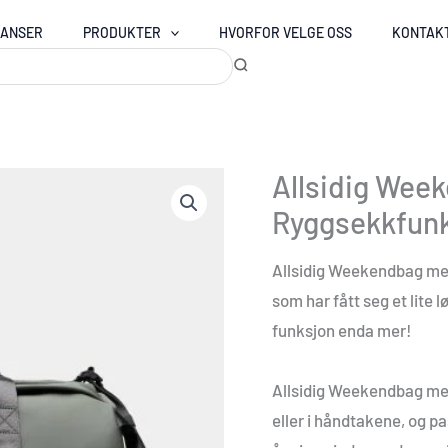
RANSER
PRODUKTER
HVORFOR VELGE OSS
KONTAK
Allsidig Wee
Ryggsekkfun
Allsidig Weekendbag m
som har fått seg et lite 
funksjon enda mer!
Allsidig Weekendbag m
eller i håndtakene, og pa