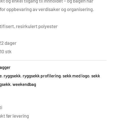
kt og enkel tilgang til innholdet – og bagen har
 for oppbevaring av verdisaker og organisering.
fisert, resirkulert polyester
22 dager
10 stk
bagger
e
,
ryggsekk
,
ryggsekk profilering
,
sekk med logo
,
sekk
ggsekk
,
weekendbag
i
kt før levering