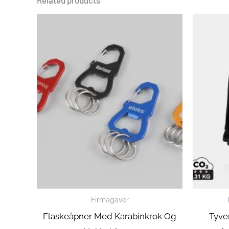
Related products
Firmagaver
Flaskeåpner Med Karabinkrok Og
Tyve