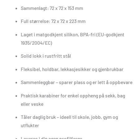
Sammenlagt: 72 x 72 x 153 mm
Full størrelse: 72 x 72 x 223 mm
Laget i matgodkjent silikon, BPA-fri (EU-godkjent
1935/2004/EC)
Solid lokk i rustfritt stål
Fleksibel, holdbar, lekkasjesikker og gjenbrukbar
Sammenleggbar – sparer plass og er lett å oppbevare
Praktisk karabiner for enkel oppheng på sekk, bag
eller veske
Tåler daglig bruk – ideell til skole, jobb, gym og
utflukter
Leveres i din egen profilfarge